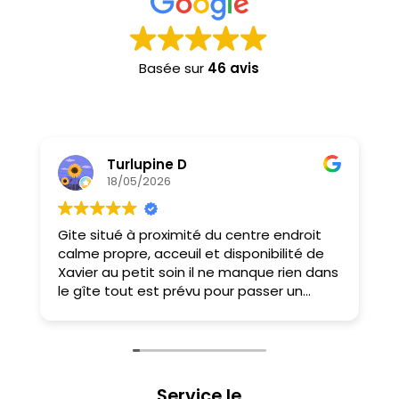
Basée sur
46 avis
Turlupine D
18/05/2026
Gite situé à proximité du centre endroit
N
calme propre, acceuil et disponibilité de
s
Xavier au petit soin il ne manque rien dans
l
le gîte tout est prévu pour passer un
n
moment agréable
Hypermarché à 3mn à pied
Que demander de plus
Merci Xavier
Mireille, Stéphane et Blandine
Service le