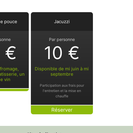
le pouce
Jacuzzi
sonne
Par personne
 €
10 €
 fromage,
Disponible de mi juin à mi
tisserie, un
septembre
e vin
Participation aux frais pour
l'entretien et la mise en
chauffe
Réserver