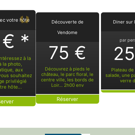
c votre hôte
Découverte de
Diner sur 
Vendome
 € *
par per
75 €
25
ntéressez à la
à la photo,
Découvrez à pieds le
atique, aux
Plateau de
château, le parc floral, le
salade, une pa
vous souhaitez
centre ville, les bords de
verre d
e privilégié
Loir... 2h00 env
tre hôte...
Réserver
erver