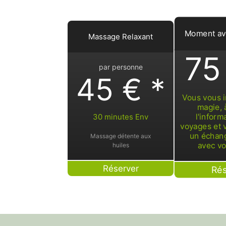
Moment ave
Massage Relaxant
75
par personne
45 € *
Vous vous i
magie, 
l'inform
30 minutes Env
voyages et 
un échang
Massage détente aux
avec vo
huiles
Réserver
Rés